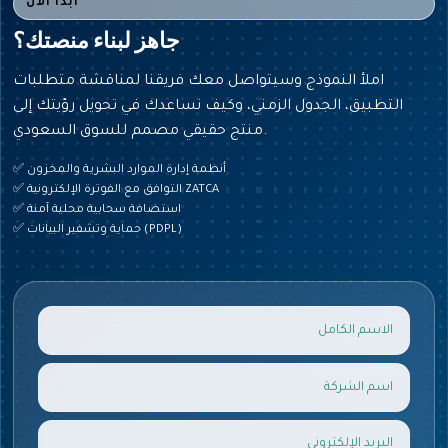
ابدأ الآن
جاهز لبناء منصتك؟
املأ النموذج وسيتواصل معك فريقنا لمناقشة متطلبات
التطبيق، الجدول الزمني، وكيف نساعدك في تحويل رؤيتك إلى
منتج حقيقي مصمم للسوق السعودي.
✅ أنظمة إدارة الموارد البشرية والمخزون
✅ التوافق مع الفوترة الإلكترونية ZATCA
✅ استضافة سحابية محلية آمنة
✅ حماية وتشفير البيانات (PDPL)