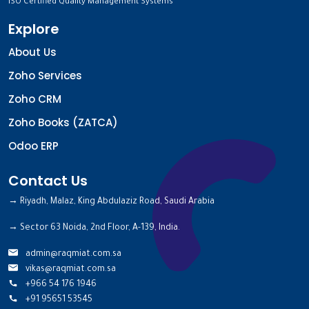
ISO Certified Quality Management Systems
Explore
About Us
Zoho Services
Zoho CRM
Zoho Books (ZATCA)
Odoo ERP
Contact Us
→ Riyadh, Malaz, King Abdulaziz Road, Saudi Arabia
→ Sector 63 Noida, 2nd Floor, A-139, India.
admin@raqmiat.com.sa
vikas@raqmiat.com.sa
+966 54 176 1946
+91 95651 53545